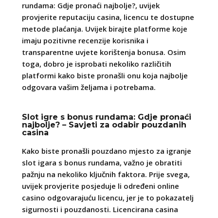
rundama: Gdje pronaći najbolje?, uvijek
provjerite reputaciju casina, licencu te dostupne
metode plaćanja. Uvijek birajte platforme koje
imaju pozitivne recenzije korisnika i
transparentne uvjete korištenja bonusa. Osim
toga, dobro je isprobati nekoliko različitih
platformi kako biste pronašli onu koja najbolje
odgovara vašim željama i potrebama.
Slot igre s bonus rundama: Gdje pronaći
najbolje? – Savjeti za odabir pouzdanih
casina
Kako biste pronašli pouzdano mjesto za igranje
slot igara s bonus rundama, važno je obratiti
pažnju na nekoliko ključnih faktora. Prije svega,
uvijek provjerite posjeduje li određeni online
casino odgovarajuću licencu, jer je to pokazatelj
sigurnosti i pouzdanosti. Licencirana casina