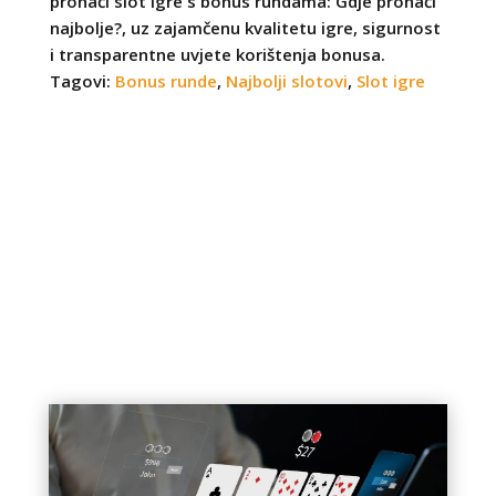
pronaći slot igre s bonus rundama: Gdje pronaći
najbolje?, uz zajamčenu kvalitetu igre, sigurnost
i transparentne uvjete korištenja bonusa.
Tagovi:
Bonus runde
,
Najbolji slotovi
,
Slot igre