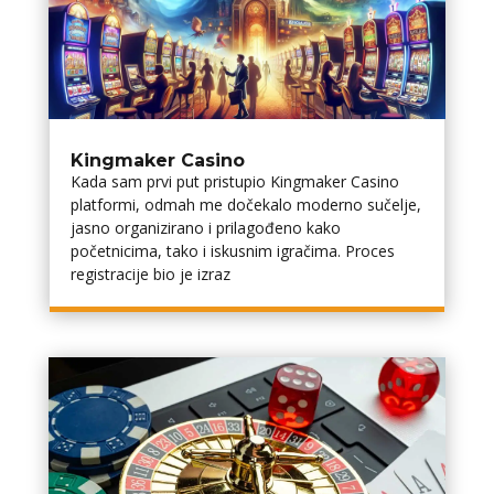
Kingmaker Casino
Kada sam prvi put pristupio Kingmaker Casino
platformi, odmah me dočekalo moderno sučelje,
jasno organizirano i prilagođeno kako
početnicima, tako i iskusnim igračima. Proces
registracije bio je izraz