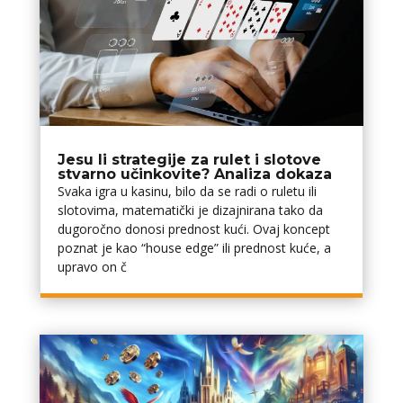
Jesu li strategije za rulet i slotove
stvarno učinkovite? Analiza dokaza
Svaka igra u kasinu, bilo da se radi o ruletu ili
slotovima, matematički je dizajnirana tako da
dugoročno donosi prednost kući. Ovaj koncept
poznat je kao “house edge” ili prednost kuće, a
upravo on č