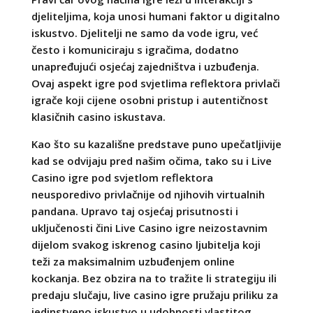
djeliteljima, koja unosi humani faktor u digitalno
iskustvo. Djelitelji ne samo da vode igru, već
često i komuniciraju s igračima, dodatno
unapređujući osjećaj zajedništva i uzbuđenja.
Ovaj aspekt igre pod svjetlima reflektora privlači
igrače koji cijene osobni pristup i autentičnost
klasičnih casino iskustava.
Kao što su kazališne predstave puno upečatljivije
kad se odvijaju pred našim očima, tako su i Live
Casino igre pod svjetlom reflektora
neusporedivo privlačnije od njihovih virtualnih
pandana. Upravo taj osjećaj prisutnosti i
uključenosti čini Live Casino igre neizostavnim
dijelom svakog iskrenog casino ljubitelja koji
teži za maksimalnim uzbuđenjem online
kockanja. Bez obzira na to tražite li strategiju ili
predaju slučaju, live casino igre pružaju priliku za
jedinstveno iskustvo u udobnosti vlastitog