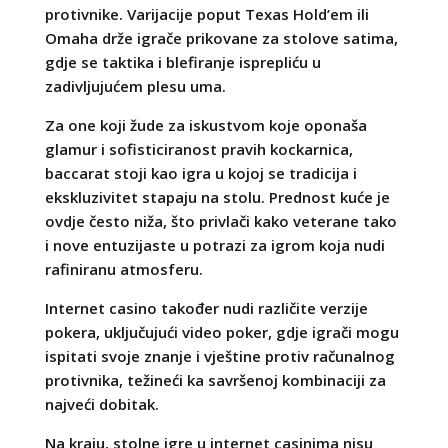
protivnike. Varijacije poput Texas Hold’em ili
Omaha drže igrače prikovane za stolove satima,
gdje se taktika i blefiranje isprepliću u
zadivljujućem plesu uma.
Za one koji žude za iskustvom koje oponaša
glamur i sofisticiranost pravih kockarnica,
baccarat stoji kao igra u kojoj se tradicija i
ekskluzivitet stapaju na stolu. Prednost kuće je
ovdje često niža, što privlači kako veterane tako
i nove entuzijaste u potrazi za igrom koja nudi
rafiniranu atmosferu.
Internet casino također nudi različite verzije
pokera, uključujući video poker, gdje igrači mogu
ispitati svoje znanje i vještine protiv računalnog
protivnika, težineći ka savršenoj kombinaciji za
najveći dobitak.
Na kraju, stolne igre u internet casinima nisu