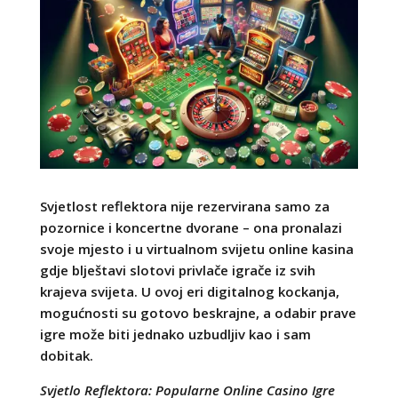
Svjetlost reflektora nije rezervirana samo za
pozornice i koncertne dvorane – ona pronalazi
svoje mjesto i u virtualnom svijetu online kasina
gdje blještavi slotovi privlače igrače iz svih
krajeva svijeta. U ovoj eri digitalnog kockanja,
mogućnosti su gotovo beskrajne, a odabir prave
igre može biti jednako uzbudljiv kao i sam
dobitak.
Svjetlo Reflektora: Popularne Online Casino Igre