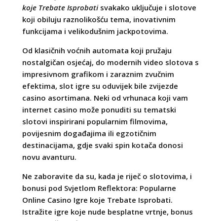
koje Trebate Isprobati
svakako uključuje i slotove
koji obiluju raznolikošću tema, inovativnim
funkcijama i velikodušnim jackpotovima.
Od klasičnih voćnih automata koji pružaju
nostalgičan osjećaj, do modernih video slotova s
impresivnom grafikom i zaraznim zvučnim
efektima, slot igre su oduvijek bile zvijezde
casino asortimana. Neki od vrhunaca koji vam
internet casino može ponuditi su tematski
slotovi inspirirani popularnim filmovima,
povijesnim događajima ili egzotičnim
destinacijama, gdje svaki spin kotača donosi
novu avanturu.
Ne zaboravite da su, kada je riječ o slotovima, i
bonusi pod Svjetlom Reflektora: Popularne
Online Casino Igre koje Trebate Isprobati.
Istražite igre koje nude besplatne vrtnje, bonus