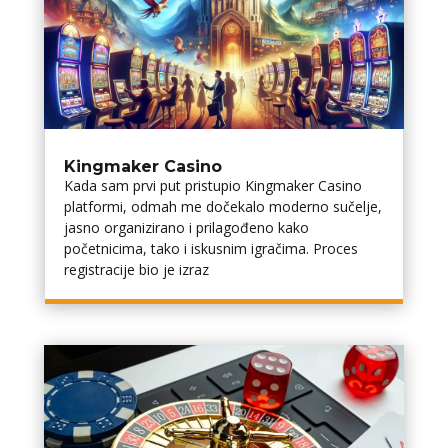
Kingmaker Casino
Kada sam prvi put pristupio Kingmaker Casino
platformi, odmah me dočekalo moderno sučelje,
jasno organizirano i prilagođeno kako
početnicima, tako i iskusnim igračima. Proces
registracije bio je izraz