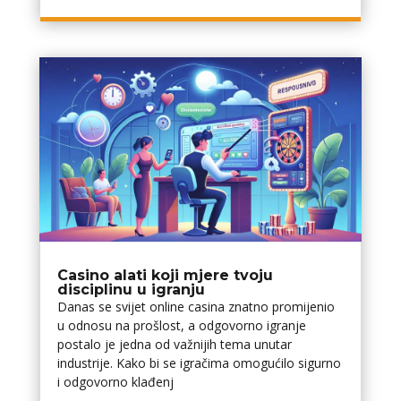
Casino alati koji mjere tvoju
disciplinu u igranju
Danas se svijet online casina znatno promijenio
u odnosu na prošlost, a odgovorno igranje
postalo je jedna od važnijih tema unutar
industrije. Kako bi se igračima omogućilo sigurno
i odgovorno klađenj