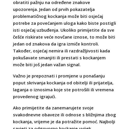
obratiti pažnju na određene znakove
upozorenja. Jedan od prvih pokazatelja
problematičnog kockanja može biti osjećaj
potrebe za povećanjem uloga kako biste postigli
isti osjećaj uzbuđenja. Ukoliko primijetite da sve
češće riskirate veće novčane iznose, to može biti
jedan od znakova da igra izmiče kontroli.
Također, osjećaj nemira ili razdražljivosti kada
pokušavate smanjiti ili prestati s kockanjem
može biti još jedan važan signal.
Važno je prepoznati i promjene u ponašanju
poput skrivanja kockanja od obitelji ili prijatelja,
laganja o iznosima koje ste potrošili ili vremena
provedenog igrajući.
Ako primijetite da zanemarujete svoje
svakodnevne obaveze ili odnose s bližnjima zbog
kockanja, vrijeme je da potražite pomoć. Najbolji
savjeti za odgovorno kockanje uvijek