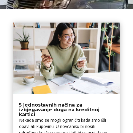
5 jednostavnih načina za
izbjegavanje duga na kreditnoj
kartici
Nekada smo se mogli ograničiti kada smo išli
obavljati kupovinu. U novčaniku bi nosili
određenu količinu novaca i bili bi svjesni da ne