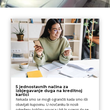
5 jednostavnih načina za
izbjegavanje duga na kreditnoj
kartici
Nekada smo se mogli ograničiti kada smo išli
obavljati kupovinu. U novčaniku bi nosili
određenu količinu novaca i bili bi svjesni da ne