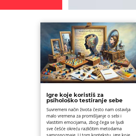
Igre koje koristiš za
psihološko testiranje sebe
Suvremeni način života često nam ostavlja
malo vremena za promišljanje o sebi i
vlastitim emocijama, zbog čega se ljudi
sve češće okreću različitim metodama
samospoznaje. U tom kontekstu, igre koje