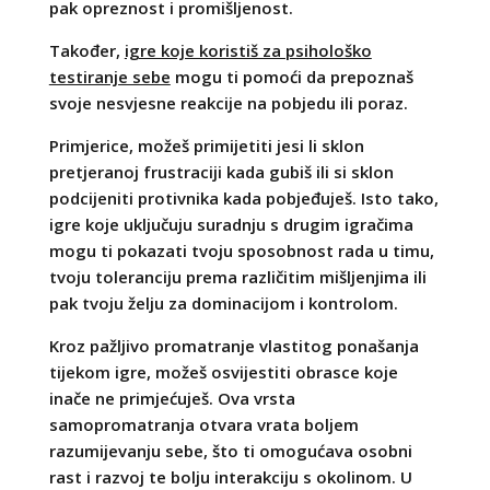
pak opreznost i promišljenost.
Također,
igre koje koristiš za psihološko
testiranje sebe
mogu ti pomoći da prepoznaš
svoje nesvjesne reakcije na pobjedu ili poraz.
Primjerice, možeš primijetiti jesi li sklon
pretjeranoj frustraciji kada gubiš ili si sklon
podcijeniti protivnika kada pobjeđuješ. Isto tako,
igre koje uključuju suradnju s drugim igračima
mogu ti pokazati tvoju sposobnost rada u timu,
tvoju toleranciju prema različitim mišljenjima ili
pak tvoju želju za dominacijom i kontrolom.
Kroz pažljivo promatranje vlastitog ponašanja
tijekom igre, možeš osvijestiti obrasce koje
inače ne primjećuješ. Ova vrsta
samopromatranja otvara vrata boljem
razumijevanju sebe, što ti omogućava osobni
rast i razvoj te bolju interakciju s okolinom. U