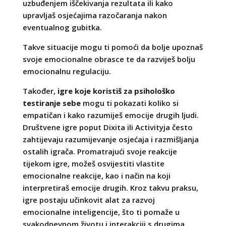
uzbuđenjem iščekivanja rezultata ili kako
upravljaš osjećajima razočaranja nakon
eventualnog gubitka.
Takve situacije mogu ti pomoći da bolje upoznaš
svoje emocionalne obrasce te da razviješ bolju
emocionalnu regulaciju.
Također,
igre koje koristiš za psihološko
testiranje sebe
mogu ti pokazati koliko si
empatičan i kako razumiješ emocije drugih ljudi.
Društvene igre poput Dixita ili Activityja često
zahtijevaju razumijevanje osjećaja i razmišljanja
ostalih igrača. Promatrajući svoje reakcije
tijekom igre, možeš osvijestiti vlastite
emocionalne reakcije, kao i način na koji
interpretiraš emocije drugih. Kroz takvu praksu,
igre postaju učinkovit alat za razvoj
emocionalne inteligencije, što ti pomaže u
svakodnevnom životu i interakciji s drugima.