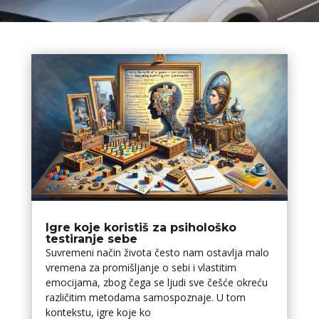
Igre koje koristiš za psihološko
testiranje sebe
Suvremeni način života često nam ostavlja malo
vremena za promišljanje o sebi i vlastitim
emocijama, zbog čega se ljudi sve češće okreću
različitim metodama samospoznaje. U tom
kontekstu, igre koje ko