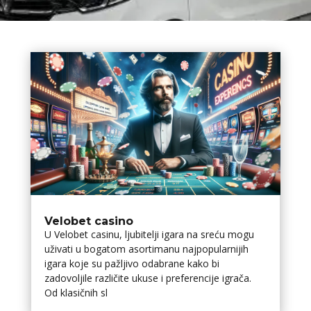
Velobet casino
U Velobet casinu, ljubitelji igara na sreću mogu
uživati u bogatom asortimanu najpopularnijih
igara koje su pažljivo odabrane kako bi
zadovoljile različite ukuse i preferencije igrača.
Od klasičnih sl