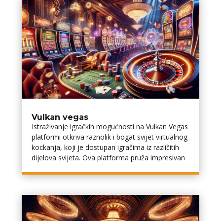
Vulkan vegas
Istraživanje igračkih mogućnosti na Vulkan Vegas
platformi otkriva raznolik i bogat svijet virtualnog
kockanja, koji je dostupan igračima iz različitih
dijelova svijeta. Ova platforma pruža impresivan