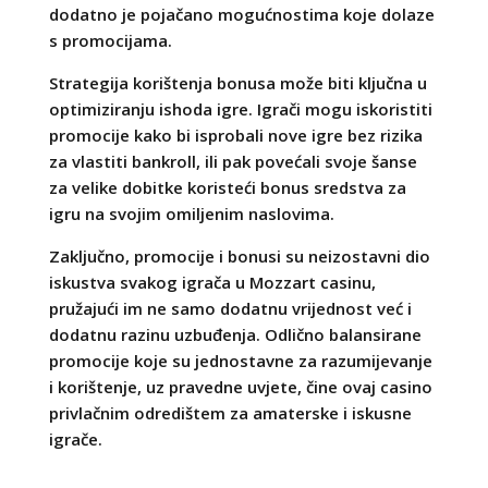
dodatno je pojačano mogućnostima koje dolaze
s promocijama.
Strategija korištenja bonusa može biti ključna u
optimiziranju ishoda igre. Igrači mogu iskoristiti
promocije kako bi isprobali nove igre bez rizika
za vlastiti bankroll, ili pak povećali svoje šanse
za velike dobitke koristeći bonus sredstva za
igru na svojim omiljenim naslovima.
Zaključno, promocije i bonusi su neizostavni dio
iskustva svakog igrača u Mozzart casinu,
pružajući im ne samo dodatnu vrijednost već i
dodatnu razinu uzbuđenja. Odlično balansirane
promocije koje su jednostavne za razumijevanje
i korištenje, uz pravedne uvjete, čine ovaj casino
privlačnim odredištem za amaterske i iskusne
igrače.