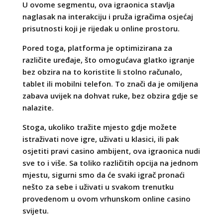
U ovome segmentu, ova igraonica stavlja
naglasak na interakciju i pruža igračima osjećaj
prisutnosti koji je rijedak u online prostoru.
Pored toga, platforma je optimizirana za
različite uređaje, što omogućava glatko igranje
bez obzira na to koristite li stolno računalo,
tablet ili mobilni telefon. To znači da je omiljena
zabava uvijek na dohvat ruke, bez obzira gdje se
nalazite.
Stoga, ukoliko tražite mjesto gdje možete
istraživati nove igre, uživati u klasici, ili pak
osjetiti pravi casino ambijent, ova igraonica nudi
sve to i više. Sa toliko različitih opcija na jednom
mjestu, sigurni smo da će svaki igrač pronaći
nešto za sebe i uživati u svakom trenutku
provedenom u ovom vrhunskom online casino
svijetu.