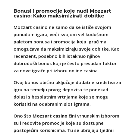
Bonusi i promocije koje nudi Mozzart
casino: Kako maksimizirati dobitke
Mozzart casino ne samo da se ističe svojom
ponudom igara, već i svojom velikodušnom
paletom bonusa i promocija koja igračima
omogućava da maksimiziraju svoje dobitke. Kao
recenzent, posebno bih istaknuo njihov
dobrodošli bonus koji je često presudan faktor
za nove igrače pri izboru online casina.
Ovaj bonus obično uključuje dodatne sredstva za
igru na temelju prvog depozita te ponekad
dolazi s besplatnim vrtnjama koje se mogu
koristiti na odabranim slot igrama.
Ono što
Mozzart casino
čini vrhunskim izborom
su i redovite promocije koje su dostupne
postojećim korisnicima. Tu se ubrajaju tjedni i