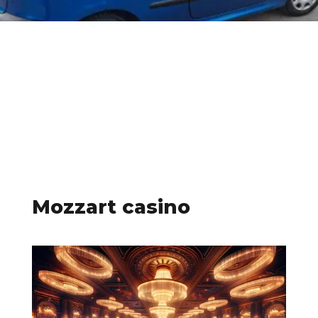
Mozzart casino