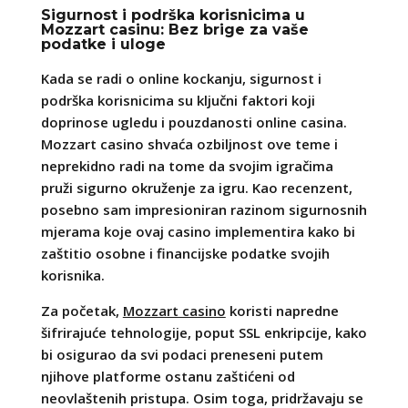
Sigurnost i podrška korisnicima u
Mozzart casinu: Bez brige za vaše
podatke i uloge
Kada se radi o online kockanju, sigurnost i
podrška korisnicima su ključni faktori koji
doprinose ugledu i pouzdanosti online casina.
Mozzart casino shvaća ozbiljnost ove teme i
neprekidno radi na tome da svojim igračima
pruži sigurno okruženje za igru. Kao recenzent,
posebno sam impresioniran razinom sigurnosnih
mjerama koje ovaj casino implementira kako bi
zaštitio osobne i financijske podatke svojih
korisnika.
Za početak,
Mozzart casino
koristi napredne
šifrirajuće tehnologije, poput SSL enkripcije, kako
bi osigurao da svi podaci preneseni putem
njihove platforme ostanu zaštićeni od
neovlaštenih pristupa. Osim toga, pridržavaju se