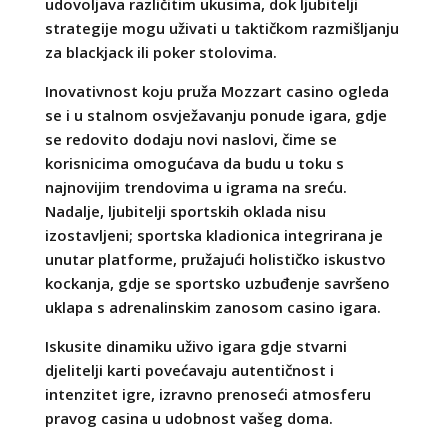
udovoljava različitim ukusima, dok ljubitelji
strategije mogu uživati u taktičkom razmišljanju
za blackjack ili poker stolovima.
Inovativnost koju pruža Mozzart casino ogleda
se i u stalnom osvježavanju ponude igara, gdje
se redovito dodaju novi naslovi, čime se
korisnicima omogućava da budu u toku s
najnovijim trendovima u igrama na sreću.
Nadalje, ljubitelji sportskih oklada nisu
izostavljeni; sportska kladionica integrirana je
unutar platforme, pružajući holističko iskustvo
kockanja, gdje se sportsko uzbuđenje savršeno
uklapa s adrenalinskim zanosom casino igara.
Iskusite dinamiku uživo igara gdje stvarni
djelitelji karti povećavaju autentičnost i
intenzitet igre, izravno prenoseći atmosferu
pravog casina u udobnost vašeg doma.