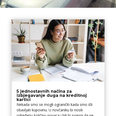
5 jednostavnih načina za
izbjegavanje duga na kreditnoj
kartici
Nekada smo se mogli ograničiti kada smo išli
obavljati kupovinu. U novčaniku bi nosili
određenu količinu novaca i bili bi svjesni da ne