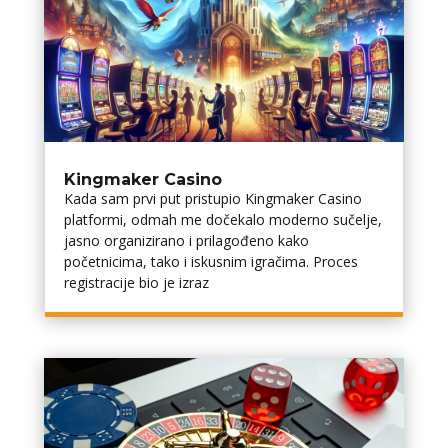
Kingmaker Casino
Kada sam prvi put pristupio Kingmaker Casino
platformi, odmah me dočekalo moderno sučelje,
jasno organizirano i prilagođeno kako
početnicima, tako i iskusnim igračima. Proces
registracije bio je izraz