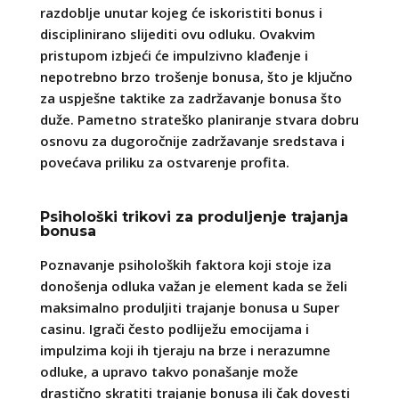
razdoblje unutar kojeg će iskoristiti bonus i
disciplinirano slijediti ovu odluku. Ovakvim
pristupom izbjeći će impulzivno klađenje i
nepotrebno brzo trošenje bonusa, što je ključno
za uspješne taktike za zadržavanje bonusa što
duže. Pametno strateško planiranje stvara dobru
osnovu za dugoročnije zadržavanje sredstava i
povećava priliku za ostvarenje profita.
Psihološki trikovi za produljenje trajanja
bonusa
Poznavanje psiholoških faktora koji stoje iza
donošenja odluka važan je element kada se želi
maksimalno produljiti trajanje bonusa u Super
casinu. Igrači često podliježu emocijama i
impulzima koji ih tjeraju na brze i nerazumne
odluke, a upravo takvo ponašanje može
drastično skratiti trajanje bonusa ili čak dovesti