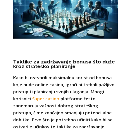
Taktike za zadržavanje bonusa što duže
kroz strateško planiranje
Kako bi ostvarili maksimalnu korist od bonusa
koje nude online casina, igrači bi trebali pažljivo
pristupiti planiranju svojih ulaganja. Mnogi
korisnici
Super casino
platforme često
zanemaruju važnost dobrog strateškog
pristupa, čime značajno smanjuju potencijalne
dobitke. Prvo što je potrebno učiniti kako bi se
ostvarile učinkovite
taktike za zadržavanje