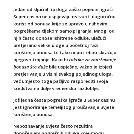
Jedan od ključnih razloga zašto pojedini igrači
Super casina ne uspijevaju ostvariti dugoročnu
korist od bonusa krije se upravo u njihovim
pogreškama tijekom samog igranja. Mnogi od
njih često donose ishitrene odluke, ulažući
pretjerano velike uloge u početnoj fazi
korištenja bonusa te tako nepotrebno skraćuju
njegovo trajanje. Kako bi
taktike za zadržavanje
bonusa što duže
bile uspješne, važno je izbjeći
pretjerivanje u visini svakog pojedinog uloga,
već umjesto toga pažljivo rasporediti svoja
sredstva na dulje vremensko razdoblje.
Još jedna česta pogreška igrača u Super casinu
jest ignoriranje temeljitog proučavanja uvjeta
korištenja bonusa.
Nepoznavanje uvjeta često rezultira
donošenjem pogrešnih odluka koje mogu