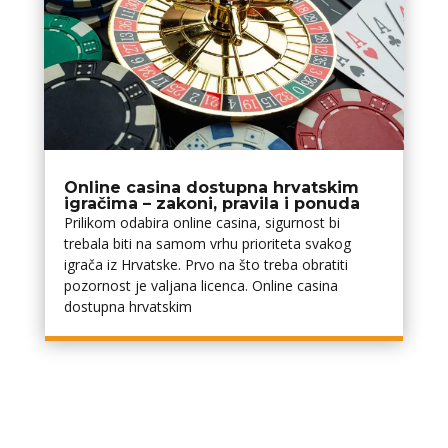
Online casina dostupna hrvatskim
igračima – zakoni, pravila i ponuda
Prilikom odabira online casina, sigurnost bi
trebala biti na samom vrhu prioriteta svakog
igrača iz Hrvatske. Prvo na što treba obratiti
pozornost je valjana licenca. Online casina
dostupna hrvatskim