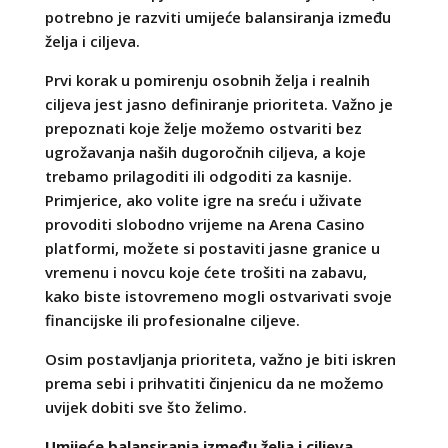
potrebno je razviti umijeće balansiranja između
želja i ciljeva.
Prvi korak u pomirenju osobnih želja i realnih
ciljeva jest jasno definiranje prioriteta. Važno je
prepoznati koje želje možemo ostvariti bez
ugrožavanja naših dugoročnih ciljeva, a koje
trebamo prilagoditi ili odgoditi za kasnije.
Primjerice, ako volite igre na sreću i uživate
provoditi slobodno vrijeme na Arena Casino
platformi, možete si postaviti jasne granice u
vremenu i novcu koje ćete trošiti na zabavu,
kako biste istovremeno mogli ostvarivati svoje
financijske ili profesionalne ciljeve.
Osim postavljanja prioriteta, važno je biti iskren
prema sebi i prihvatiti činjenicu da ne možemo
uvijek dobiti sve što želimo.
Umijeće balansiranja između želja i ciljeva