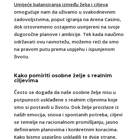
Umijeće balansiranja između želja i ciljeva
omogućuje nam da uživamo u svakodnevnim
zadovoljstvima, poput igranja na Arena Casino,
dok istovremeno ostajemo usmjereni na svoje
dugoročne planove i ambicije. Tek kada naučimo
održavati ovu ravnotežu, možemo reći da smo
na pravom putu prema uspjehu i ispunjenom
životu.
Kako pomiriti osobne želje s realnim
ciljevima
Često se događa da naše osobne želje nisu u
potpunosti usklađene s realnim ciljevima koje
smo si postavili u životu. Dok želje proizlaze iz
naših emocija, snova i spontanih potreba, ciljevi
se temelje na racionalnom promišljanju, jasno
definiranim planovima i konkretnim koracima.
Kako bismo uspješno uskladili te dvije strane,