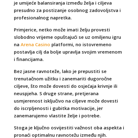
je umijeće balansiranja između želja i ciljeva
presudno za postizanje osobnog zadovoljstva i
profesionalnog napretka.
Primjerice, netko može imati želju provesti
slobodno vrijeme opuštajući se uz omiljenu igru
na
Arena Casino
platformi, no istovremeno
postavlja cilj da bolje upravlja svojim vremenom
i financijama.
Bez jasne ravnoteže, lako je prepustiti se
trenutačnom užitku i zanemariti dugoročne
ciljeve, što može dovesti do osjećaja krivnje ili
neuspjeha. S druge strane, pretjerana
usmjerenost isključivo na ciljeve može dovesti
do iscrpljenosti i gubitka motivacije, jer
zanemarujemo vlastite želje i potrebe.
Stoga je ključno osvijestiti važnost oba aspekta i
pronaći optimalnu ravnotežu između njih.