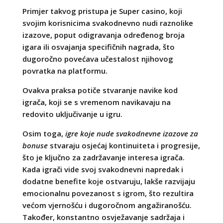
Primjer takvog pristupa je Super casino, koji
svojim korisnicima svakodnevno nudi raznolike
izazove, poput odigravanja određenog broja
igara ili osvajanja specifičnih nagrada, što
dugoročno povećava učestalost njihovog
povratka na platformu.
Ovakva praksa potiče stvaranje navike kod
igrača, koji se s vremenom navikavaju na
redovito uključivanje u igru.
Osim toga,
igre koje nude svakodnevne izazove za
bonuse
stvaraju osjećaj kontinuiteta i progresije,
što je ključno za zadržavanje interesa igrača.
Kada igrači vide svoj svakodnevni napredak i
dodatne benefite koje ostvaruju, lakše razvijaju
emocionalnu povezanost s igrom, što rezultira
većom vjernošću i dugoročnom angažiranošću.
Također, konstantno osvježavanje sadržaja i