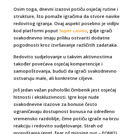
Osim toga, dnevni izazovi potiču osjećaj rutine i
strukture, što pomaže igračima da stvore navike
redovitog igranja. Ovaj aspekt posebno je vidljiv
kod platformi poput
Super casino
, gdje igrači
svakodnevno imaju priliku ostvariti dodatne
pogodnosti kroz izvršavanje različitih zadataka.
Redovito sudjelovanje u takvim aktivnostima
također povećava osjećaj kompetencije i
samopoštovanja, budući da igrači svakodnevno
ostvaruju male, ali konkretne ciljeve.
Još jedan važan psihološki čimbenik jest osjećaj
hitnosti i ekskluzivnosti. Igre koje nude
svakodnevne izazove za bonuse često
ograničavaju dostupnost bonusa na određeno
vremensko razdoblje, čime potiču igrače na brzu
reakciju i redovito sudjelovanje. Strah od
propuštanja (engl. fear of missing out – FOMO)