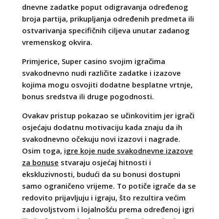
dnevne zadatke poput odigravanja određenog
broja partija, prikupljanja određenih predmeta ili
ostvarivanja specifičnih ciljeva unutar zadanog
vremenskog okvira.
Primjerice, Super casino svojim igračima
svakodnevno nudi različite zadatke i izazove
kojima mogu osvojiti dodatne besplatne vrtnje,
bonus sredstva ili druge pogodnosti.
Ovakav pristup pokazao se učinkovitim jer igrači
osjećaju dodatnu motivaciju kada znaju da ih
svakodnevno očekuju novi izazovi i nagrade.
Osim toga,
igre koje nude svakodnevne izazove
za bonuse
stvaraju osjećaj hitnosti i
ekskluzivnosti, budući da su bonusi dostupni
samo ograničeno vrijeme. To potiče igrače da se
redovito prijavljuju i igraju, što rezultira većim
zadovoljstvom i lojalnošću prema određenoj igri