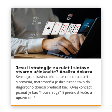
Jesu li strategije za rulet i slotove
stvarno učinkovite? Analiza dokaza
Svaka igra u kasinu, bilo da se radi o ruletu ili
slotovima, matematički je dizajnirana tako da
dugoročno donosi prednost kući. Ovaj koncept
poznat je kao “house edge” ili prednost kuće, a
upravo on č