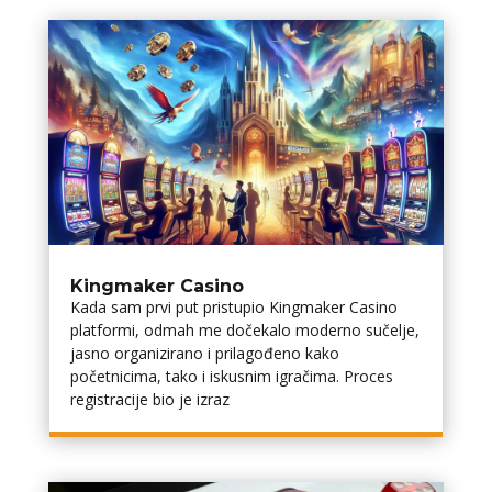
Kingmaker Casino
Kada sam prvi put pristupio Kingmaker Casino
platformi, odmah me dočekalo moderno sučelje,
jasno organizirano i prilagođeno kako
početnicima, tako i iskusnim igračima. Proces
registracije bio je izraz