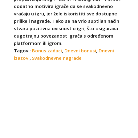
dodatno motivira igrače da se svakodnevno
vraćaju u igru, jer žele iskoristiti sve dostupne
prilike i nagrade. Tako se na vrlo suptilan način
stvara pozitivna ovisnost o igri, što osigurava
dugotrajnu povezanost igrača s određenom
platformom ili igrom.
Tagovi:
Bonus zadaci
,
Dnevni bonusi
,
Dnevni
izazovi
,
Svakodnevne nagrade