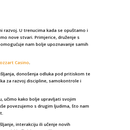
ni razvoj. U trenucima kada se opuštamo i
mo nove stvari. Primjerice, druženje s
ja i omogućuje nam bolje upoznavanje samih
ozzart Casino
.
išljanja, donošenja odluka pod pritiskom te
ka za razvoj discipline, samokontrole i
u, učimo kako bolje upravljati svojim
akše povezujemo s drugim ljudima, što nam
t.
ljanje, interakciju ili učenje novih