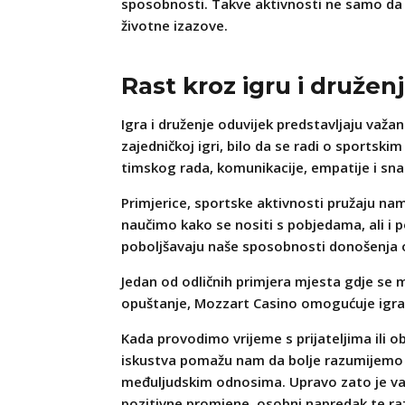
sposobnosti. Takve aktivnosti ne samo da ć
životne izazove.
Rast kroz igru i družen
Igra i druženje oduvijek predstavljaju važan
zajedničkoj igri, bilo da se radi o sportsk
timskog rada, komunikacije, empatije i snala
Primjerice, sportske aktivnosti pružaju n
naučimo kako se nositi s pobjedama, ali i p
poboljšavaju naše sposobnosti donošenja 
Jedan od odličnih primjera mjesta gdje se m
opuštanje, Mozzart Casino omogućuje igrači
Kada provodimo vrijeme s prijateljima ili o
iskustva pomažu nam da bolje razumijemo vl
međuljudskim odnosima. Upravo zato je v
pozitivne promjene, osobni napredak te razv