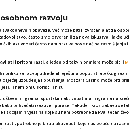
 osobnom razvoju
svakodnevnih obaveza, već može biti i izvrstan alat za osob
ovoljstvo, često smo otvoreniji za nova iskustva i lakše uči
jedničkih aktivnosti često nam otkriva nove načine razmišljan
vljati i pritom rasti
, a jedan od takvih primjera može biti i
M
i priliku za razvoj određenih vještina poput strateškog razm
osjećaj uzbuđenja i opuštanja, Mozzart Casino može biti prili
esu li nam oni u korist ili nisu.
 društvenim igrama, sportskim aktivnostima ili igrama na sreć
 kako prihvaćati izazove i poraze. Također, kroz zabavu se l
i socijalnih vještina koje su nam potrebne za kvalitetan živo
m rasti, potrebno je birati aktivnosti koje nas potiču na razmiš