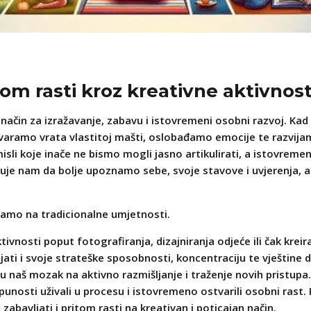
itom rasti kroz kreativne aktivnost
 način za izražavanje, zabavu i istovremeni osobni razvoj. Kad s
otvaramo vrata vlastitoj mašti, oslobađamo emocije te razvijam
 misli koje inače ne bismo mogli jasno artikulirati, a istovreme
ućuje nam da bolje upoznamo sebe, svoje stavove i uvjerenja,
samo na tradicionalne umjetnosti.
ivnosti poput fotografiranja, dizajniranja odjeće ili čak kreir
jati i svoje strateške sposobnosti, koncentraciju te vještin
 naš mozak na aktivno razmišljanje i traženje novih pristupa
unosti uživali u procesu i istovremeno ostvarili osobni rast.
 zabavljati i pritom rasti
na kreativan i poticajan način.