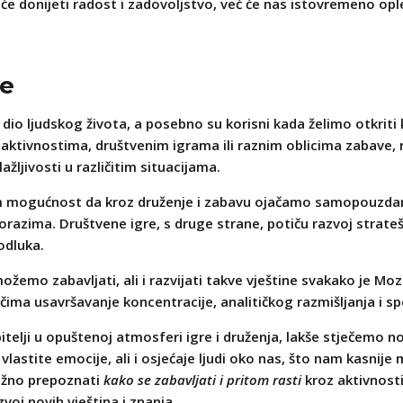
e donijeti radost i zadovoljstvo, već će nas istovremeno ople
je
 dio ljudskog života, a posebno su korisni kada želimo otkriti 
im aktivnostima, društvenim igrama ili raznim oblicima zabave,
žljivosti u različitim situacijama.
am mogućnost da kroz druženje i zabavu ojačamo samopouzdanj
orazima. Društvene igre, s druge strane, potiču razvoj strateš
odluka.
ožemo zabavljati, ali i razvijati takve vještine svakako je Mo
ma usavršavanje koncentracije, analitičkog razmišljanja i sp
bitelji u opuštenoj atmosferi igre i druženja, lakše stječemo 
astite emocije, ali i osjećaje ljudi oko nas, što nam kasnije
ažno prepoznati
kako se zabavljati i pritom rasti
kroz aktivnosti
oj novih vještina i znanja.