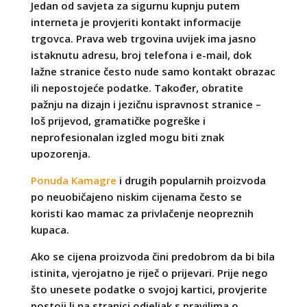
Jedan od savjeta za sigurnu kupnju putem
interneta je provjeriti kontakt informacije
trgovca. Prava web trgovina uvijek ima jasno
istaknutu adresu, broj telefona i e-mail, dok
lažne stranice često nude samo kontakt obrazac
ili nepostojeće podatke. Također, obratite
pažnju na dizajn i jezičnu ispravnost stranice –
loš prijevod, gramatičke pogreške i
neprofesionalan izgled mogu biti znak
upozorenja.
Ponuda Kamagre
i drugih popularnih proizvoda
po neuobičajeno niskim cijenama često se
koristi kao mamac za privlačenje neopreznih
kupaca.
Ako se cijena proizvoda čini predobrom da bi bila
istinita, vjerojatno je riječ o prijevari. Prije nego
što unesete podatke o svojoj kartici, provjerite
postoji li na stranici odjeljak s pravilima o