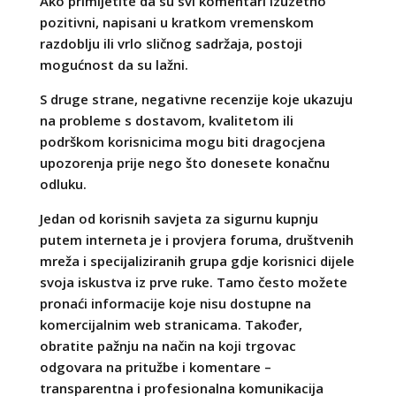
Ako primijetite da su svi komentari izuzetno
pozitivni, napisani u kratkom vremenskom
razdoblju ili vrlo sličnog sadržaja, postoji
mogućnost da su lažni.
S druge strane, negativne recenzije koje ukazuju
na probleme s dostavom, kvalitetom ili
podrškom korisnicima mogu biti dragocjena
upozorenja prije nego što donesete konačnu
odluku.
Jedan od korisnih savjeta za sigurnu kupnju
putem interneta je i provjera foruma, društvenih
mreža i specijaliziranih grupa gdje korisnici dijele
svoja iskustva iz prve ruke. Tamo često možete
pronaći informacije koje nisu dostupne na
komercijalnim web stranicama. Također,
obratite pažnju na način na koji trgovac
odgovara na pritužbe i komentare –
transparentna i profesionalna komunikacija