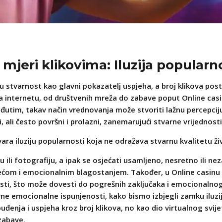
 mjeri klikovima: Iluzija popularn
u stvarnost kao glavni pokazatelj uspjeha, a broj klikova pos
internetu, od društvenih mreža do zabave poput Online casina
đutim, takav način vrednovanja može stvoriti lažnu percepciju 
i, ali često površni i prolazni, zanemarujući stvarne vrijednost
ara iluziju popularnosti koja ne odražava stvarnu kvalitetu ži
 ili fotografiju, a ipak se osjećati usamljeno, nesretno ili n
ećom i emocionalnim blagostanjem. Također, u Online casinu ig
nosti, što može dovesti do pogrešnih zaključaka i emocionalno
rne emocionalne ispunjenosti, kako bismo izbjegli zamku iluz
uđenja i uspjeha kroz broj klikova, no kao dio virtualnog svij
zabave.