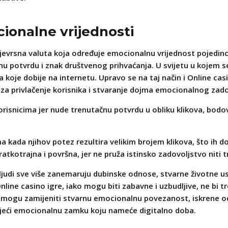
cionalne vrijednosti
evrsna valuta koja određuje emocionalnu vrijednost pojedinca. Sv
 potvrdu i znak društvenog prihvaćanja. U svijetu u kojem s
a koje dobije na internetu. Upravo se na taj način i Online cas
 za privlačenje korisnika i stvaranje dojma emocionalnog zado
risnicima jer nude trenutačnu potvrdu u obliku klikova, bodova 
 kada njihov potez rezultira velikim brojem klikova, što ih 
atkotrajna i površna, jer ne pruža istinsko zadovoljstvo niti 
 ljudi sve više zanemaruju dubinske odnose, stvarne životne u
nline casino igre, iako mogu biti zabavne i uzbudljive, ne bi t
 ne mogu zamijeniti stvarnu emocionalnu povezanost, iskrene o
jeći emocionalnu zamku koju nameće digitalno doba.