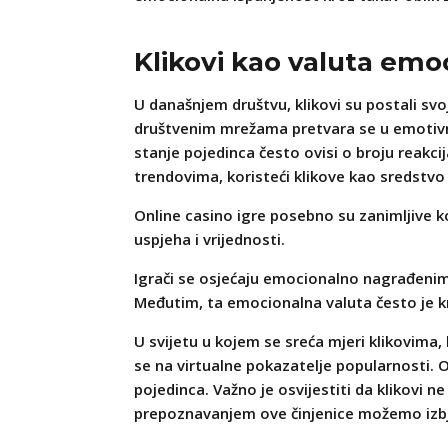
Klikovi kao valuta emo
U današnjem društvu, klikovi su postali svoj
društvenim mrežama pretvara se u emotivnu
stanje pojedinca često ovisi o broju reakcij
trendovima, koristeći klikove kao sredstvo
Online casino igre posebno su zanimljive ko
uspjeha i vrijednosti.
Igrači se osjećaju emocionalno nagrađenima
Međutim, ta emocionalna valuta često je kr
U svijetu u kojem se sreća mjeri klikovima,
se na virtualne pokazatelje popularnosti. O
pojedinca. Važno je osvijestiti da klikovi
prepoznavanjem ove činjenice možemo izb