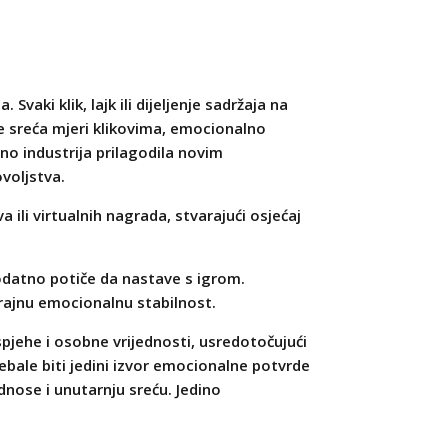
aki klik, lajk ili dijeljenje sadržaja na
e sreća mjeri klikovima, emocionalno
ino industrija prilagodila novim
voljstva.
ili virtualnih nagrada, stvarajući osjećaj
dodatno potiče da nastave s igrom.
trajnu emocionalnu stabilnost.
spjehe i osobne vrijednosti, usredotočujući
rebale biti jedini izvor emocionalne potvrde
dnose i unutarnju sreću. Jedino