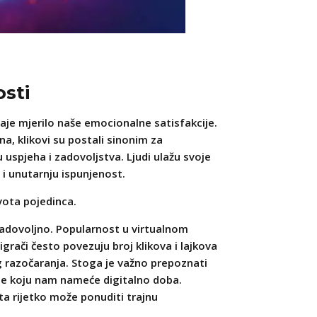
osti
taje mjerilo naše emocionalne satisfakcije.
, klikovi su postali sinonim za
uspjeha i zadovoljstva. Ljudi ulažu svoje
i i unutarnju ispunjenost.
vota pojedinca.
ezadovoljno. Popularnost u virtualnom
rači često povezuju broj klikova i lajkova
g razočaranja. Stoga je važno prepoznati
ije koju nam nameće digitalno doba.
eta rijetko može ponuditi trajnu