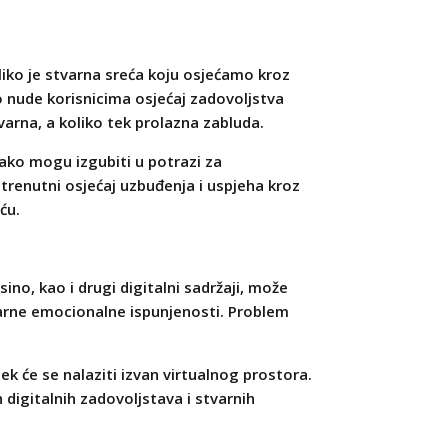
oliko je stvarna sreća koju osjećamo kroz
no nude korisnicima osjećaj zadovoljstva
stvarna, a koliko tek prolazna zabluda.
lako mogu izgubiti u potrazi za
 trenutni osjećaj uzbuđenja i uspjeha kroz
ću.
no, kao i drugi digitalni sadržaji, može
tvarne emocionalne ispunjenosti. Problem
jek će se nalaziti izvan virtualnog prostora.
digitalnih zadovoljstava i stvarnih