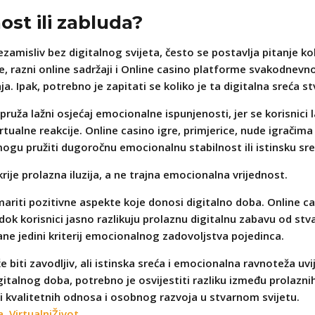
ost ili zabluda?
zamisliv bez digitalnog svijeta, često se postavlja pitanje k
že, razni online sadržaji i Online casino platforme svakodnev
enja. Ipak, potrebno je zapitati se koliko je ta digitalna sreća 
pruža lažni osjećaj emocionalne ispunjenosti, jer se korisnici 
ualne reakcije. Online casino igre, primjerice, nude igračima
 mogu pružiti dugoročnu emocionalnu stabilnost ili istinsku sre
krije prolazna iluzija, a ne trajna emocionalna vrijednost.
ti pozitivne aspekte koje donosi digitalno doba. Online casi
e dok korisnici jasno razlikuju prolaznu digitalnu zabavu od s
ane jedini kriterij emocionalnog zadovoljstva pojedinca.
 biti zavodljiv, ali istinska sreća i emocionalna ravnoteža uvi
talnog doba, potrebno je osvijestiti razliku između prolaznih 
nji kvalitetnih odnosa i osobnog razvoja u stvarnom svijetu.
a
,
VirtualniŽivot