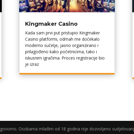
Kingmaker Casino
Kada sam prvi put pristupio Kingmaker
Casino platformi, odmah me dočekalo
moderno sučelje, jasno organizirano i
prilagođeno kako početnicima, tako i
iskusnim igračima. Proces registracije bio
je izraz
odgovorno. Osobama mlađim od 18 godina nije dozvoljeno sudjelovanj