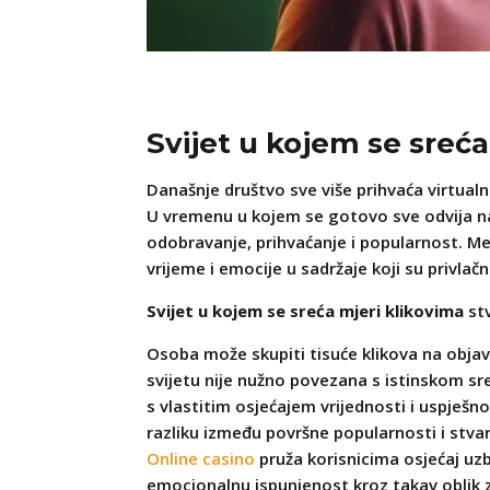
Svijet u kojem se sreća
Današnje društvo sve više prihvaća virtualn
U vremenu u kojem se gotovo sve odvija na 
odobravanje, prihvaćanje i popularnost. Me
vrijeme i emocije u sadržaje koji su privlačn
Svijet u kojem se sreća mjeri klikovima
stv
Osoba može skupiti tisuće klikova na objavu
svijetu nije nužno povezana s istinskom sr
s vlastitim osjećajem vrijednosti i uspješ
razliku između površne popularnosti i stva
Online casino
pruža korisnicima osjećaj uzb
emocionalnu ispunjenost kroz takav oblik 