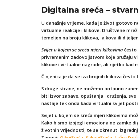
Digitalna sreća – stvarn
U današnje vrijeme, kada je život gotovo ne
virtualne reakcije i klikove. Društvene mre
temeljen na broju klikova, lajkova ili dijelj
Svijet u kojem se sreća mjeri klikovima
često 
privremenim zadovoljstvom koje pružaju virt
klikove i virtualne nagrade, ali rijetko kad
Činjenica je da se iza brojnih klikova često 
S druge strane, ne možemo potpuno zanemari
biti izvor zabave, opuštanja i druženja, sv
nastaje tek onda kada virtualni svijet post
Svijet u kojem se sreća mjeri klikovima može
Kako bismo izbjegli emocionalne zamke digi
životnih vrijednosti, te se okrenuti izgrad
Tagovi:
KlikniSreću
,
KlikoviSreće
,
LažnaSreć