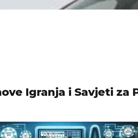
ove Igranja i Savjeti za