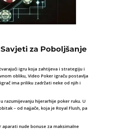
 Savjeti za Poboljšanje
rajući igru koja zahtijeva i strategiju i
vnom obliku, Video Poker igraču postavlja
grač ima priliku zadržati neke od njih i
 u razumijevanju hijerarhije poker ruku. U
itak – od najjače, koja je Royal Flush, pa
ker aparati nude bonuse za maksimalne