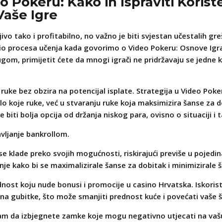
 Pokeru: Kako ih Ispraviti Korist
Vaše Igre
vo tako i profitabilno, no važno je biti svjestan učestalih gre
io procesa učenja kada govorimo o Video Pokeru: Osnove Igranj
drugom, primijetit ćete da mnogi igrači ne pridržavaju se jedne
 ruke bez obzira na potencijal isplate. Strategija u Video Poke
lo koje ruke, već u stvaranju ruke koja maksimizira šanse za do
biti bolja opcija od držanja niskog para, ovisno o situaciji i t
vljanje bankrollom.
se klade preko svojih mogućnosti, riskirajući previše u pojedin
enje kako bi se maximalizirale šanse za dobitak i minimizirale 
dnost koju nude bonusi i promocije u casino Hrvatska. Iskori
 na gubitke, što može smanjiti prednost kuće i povećati vaše 
 da izbjegnete zamke koje mogu negativno utjecati na vašu ig