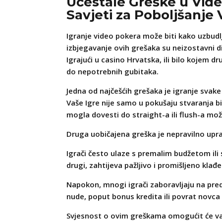
Učestale Greške u Video
Savjeti za Poboljšanje 
Igranje video pokera može biti kako uzbudlji
izbjegavanje ovih grešaka su neizostavni d
Igrajući u casino Hrvatska, ili bilo kojem 
do nepotrebnih gubitaka.
Jedna od najčešćih grešaka je igranje svake
Vaše Igre nije samo u pokušaju stvaranja bi
mogla dovesti do straight-a ili flush-a može 
Druga uobičajena greška je nepravilno upra
Igrači često ulaze s premalim budžetom ili 
drugi, zahtijeva pažljivo i promišljeno klađ
Napokon, mnogi igrači zaboravljaju na pre
nude, poput bonus kredita ili povrat novca
Svjesnost o ovim greškama omogućit će vam